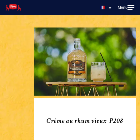
Skip
to
main
content
Crème
au
rhum
vieux
P208
Crème au rhum vieux P208