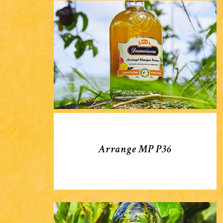
Arrange
MP
P36
Arrange MP P36
Blanc
50