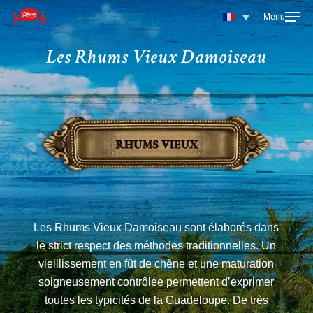
Skip
to
main
Les Rhums Vieux Damoiseau
content
Les Rhums Vieux Damoiseau sont élaborés dans
le strict respect des méthodes traditionnelles. Un
vieillissement en fût de chêne et une maturation
soigneusement contrôlée permettent d’exprimer
toutes les typicités de la Guadeloupe. De très