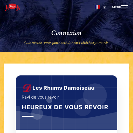
Skip
to
main
content
Connexion
Connectez-vous pour accéder aux téléchargements
Les Rhums Damoiseau
Ravi de vous revoir
HEUREUX DE VOUS REVOIR