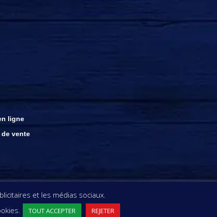
n ligne
 de vente
ght © rhums damoiseau
icitaires et les médias sociaux.
ookies.
TOUT ACCEPTER
REJETER
EC MODÉRATION