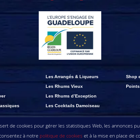
Les Arrangés & Liqueurs
Shop e
Les Rhums Vieux
Points
ver
Les Rhums d’Exception
assiques
Les Cocktails Damoiseau
ations présents sur ce site demeurent la propriété des rhums damoiseau . copyri
rt de cookies pour gérer les statistiques Web, les annonces publ
s consentez à notre
politique de cookies
et à la mise en place de c
OOL EST DANGEREUX POUR LA SANTÉ. DÉGUSTEZ AV