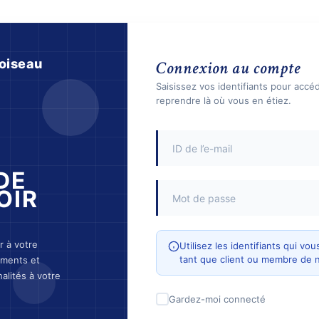
oiseau
Connexion au compte
Saisissez vos identifiants pour accé
reprendre là où vous en étiez.
DE
OIR
 à votre
Utilisez les identifiants qui v
tant que client ou membre de 
ements et
alités à votre
Gardez-moi connecté