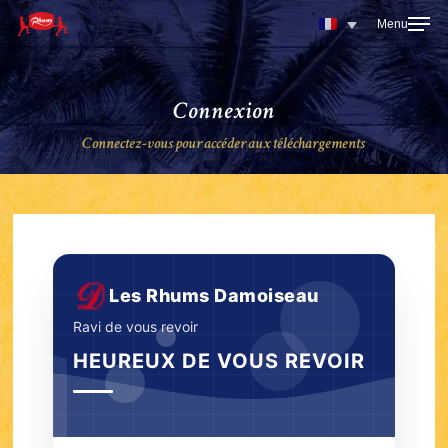
Skip
to
main
content
Connexion
Connectez-vous pour accéder aux téléchargements
Les Rhums Damoiseau
Ravi de vous revoir
HEUREUX DE VOUS REVOIR