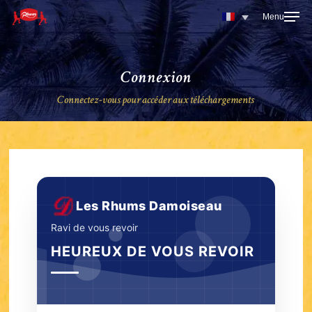
Skip
to
main
content
Connexion
Connectez-vous pour accéder aux téléchargements
Les Rhums Damoiseau
Ravi de vous revoir
HEUREUX DE VOUS REVOIR