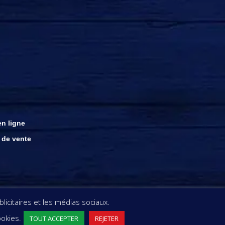
n ligne
 de vente
ght © rhums damoiseau
icitaires et les médias sociaux.
ookies.
TOUT ACCEPTER
REJETER
EC MODÉRATION