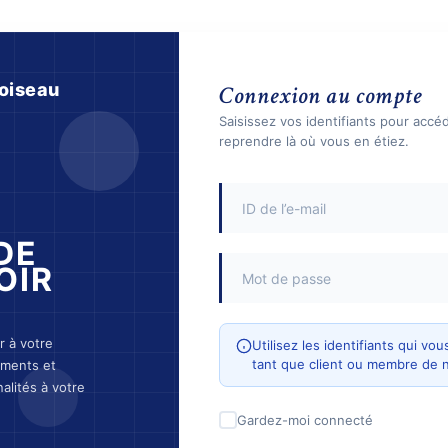
oiseau
Connexion au compte
Saisissez vos identifiants pour accé
reprendre là où vous en étiez.
DE
OIR
 à votre
Utilisez les identifiants qui v
tant que client ou membre de 
ements et
alités à votre
Gardez-moi connecté