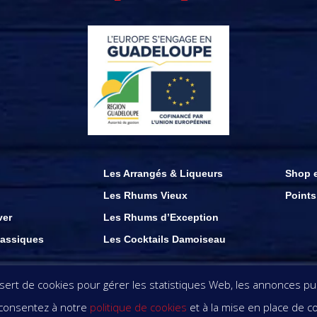
Les Arrangés & Liqueurs
Shop e
Les Rhums Vieux
Points
ver
Les Rhums d’Exception
assiques
Les Cocktails Damoiseau
ations présents sur ce site demeurent la propriété des rhums damoiseau . copyri
rt de cookies pour gérer les statistiques Web, les annonces publ
s consentez à notre
politique de cookies
et à la mise en place de c
OOL EST DANGEREUX POUR LA SANTÉ. DÉGUSTEZ AV