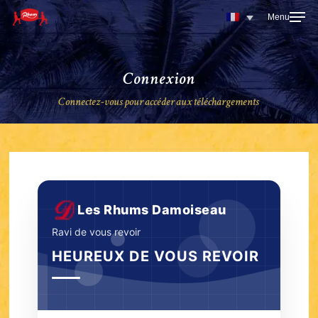
Skip
to
main
content
Connexion
Connectez-vous pour accéder aux téléchargements
Les Rhums Damoiseau
Ravi de vous revoir
HEUREUX DE VOUS REVOIR