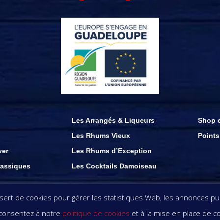
Les Arrangés & Liqueurs
Shop e
Les Rhums Vieux
Points
ver
Les Rhums d’Exception
assiques
Les Cocktails Damoiseau
ations présents sur ce site demeurent la propriété des rhums damoiseau . copyri
rt de cookies pour gérer les statistiques Web, les annonces publ
s consentez à notre
politique de cookies
et à la mise en place de c
OOL EST DANGEREUX POUR LA SANTÉ. DÉGUSTEZ AV