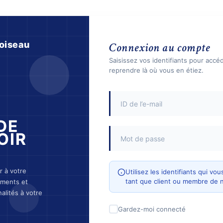
oiseau
Connexion au compte
Saisissez vos identifiants pour accé
reprendre là où vous en étiez.
DE
OIR
 à votre
Utilisez les identifiants qui v
tant que client ou membre de 
ements et
alités à votre
Gardez-moi connecté