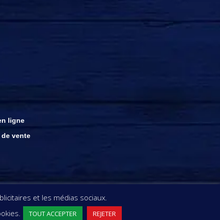
n ligne
 de vente
ght © rhums damoiseau
icitaires et les médias sociaux.
ookies.
TOUT ACCEPTER
REJETER
EC MODÉRATION