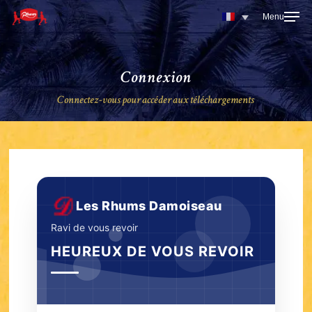
Skip
to
main
content
Connexion
Connectez-vous pour accéder aux téléchargements
Les Rhums Damoiseau
Ravi de vous revoir
HEUREUX DE VOUS REVOIR