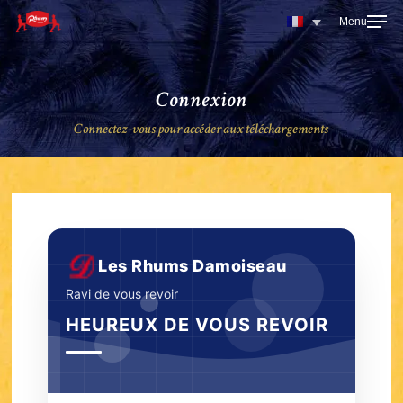
Skip
to
main
content
Connexion
Connectez-vous pour accéder aux téléchargements
Les Rhums Damoiseau
Ravi de vous revoir
HEUREUX DE VOUS REVOIR