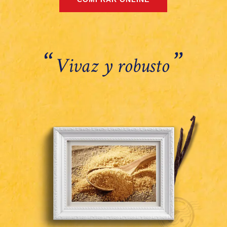
‘‘
’’
Vivaz y robusto