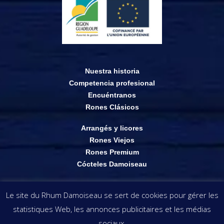
Nuestra historia
Competencia profesional
Encuéntranos
Rones Clásicos
Arrangés y licores
Rones Viejos
Rones Premium
Cócteles Damoiseau
Tienda online
Le site du Rhum Damoiseau se sert de cookies pour gérer les
Puntos de venta
statistiques Web, les annonces publicitaires et les médias
Las imágenes y la información presentes en este sitio web son propiedad de
sociaux.