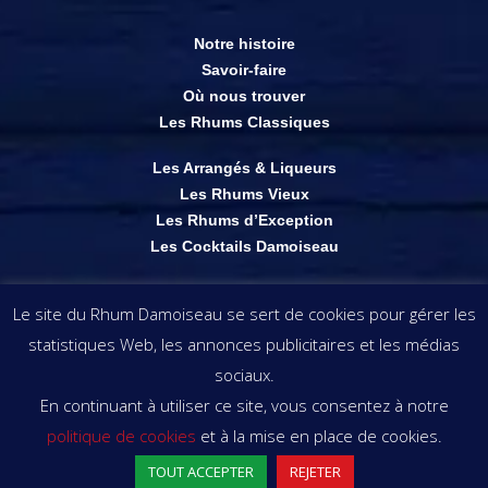
Notre histoire
Savoir-faire
Où nous trouver
Les Rhums Classiques
Les Arrangés & Liqueurs
Les Rhums Vieux
Les Rhums d’Exception
Les Cocktails Damoiseau
Shop en ligne
Le site du Rhum Damoiseau se sert de cookies pour gérer les
Points de vente
statistiques Web, les annonces publicitaires et les médias
Les visuels & informations présents sur ce site demeurent la propriété des
sociaux.
rhums damoiseau . copyright © rhums damoiseau
En continuant à utiliser ce site, vous consentez à notre
politique de cookies
et à la mise en place de cookies.
L’ABUS D’ALCOOL EST DANGEREUX POUR LA SANTÉ.
TOUT ACCEPTER
REJETER
DÉGUSTEZ AVEC MODÉRATION