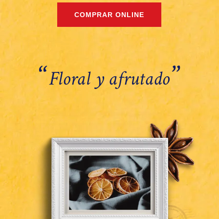
‘‘
’’
Floral y afrutado