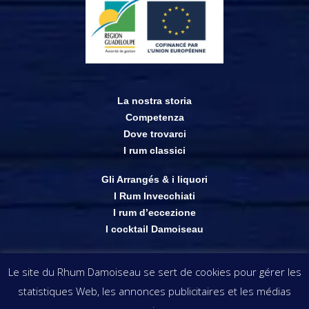
La nostra storia
Competenza
Dove trovarci
I rum classici
Gli Arrangés & i liquori
I Rum Invecchiati
I rum d’eccezione
I cocktail Damoiseau
Shop on-line
Le site du Rhum Damoiseau se sert de cookies pour gérer les
Punti vendita
statistiques Web, les annonces publicitaires et les médias
Le immagini & le informazioni presenti su questo sito restano di proprietà di