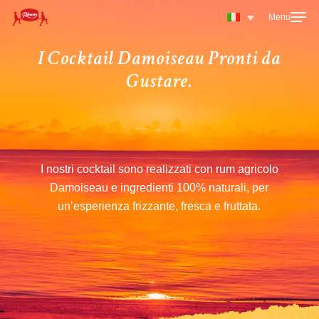
Skip
to
main
I Cocktail Damoiseau Pronti da
content
Gustare.
I nostri cocktail sono realizzati con rum agricolo
Damoiseau e ingredienti 100% naturali, per
un’esperienza frizzante, fresca e fruttata.