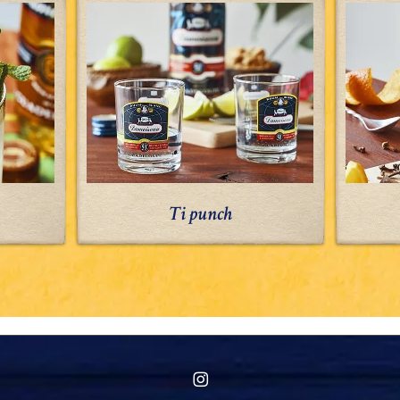
punch
Ti punch
instagram