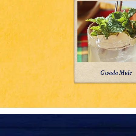
Mule
Gwada Mule