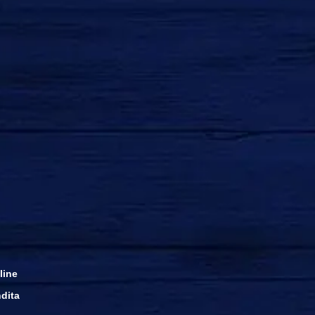
line
dita