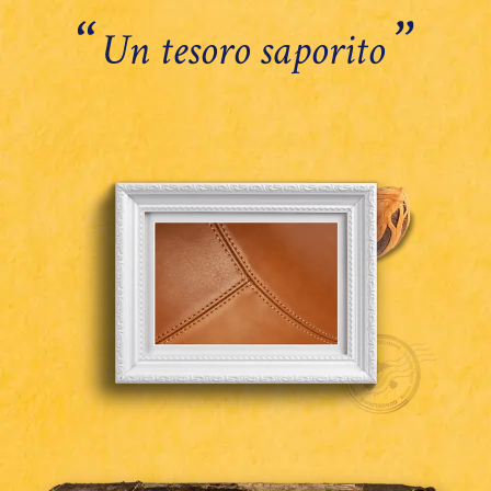
‘‘
’’
Un tesoro saporito