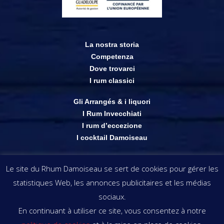
La nostra storia
Competenza
Dove trovarci
I rum classici
Gli Arrangés & i liquori
I Rum Invecchiati
I rum d’eccezione
I cocktail Damoiseau
Shop on-line
Le site du Rhum Damoiseau se sert de cookies pour gérer les
Punti vendita
statistiques Web, les annonces publicitaires et les médias
Le immagini & le informazioni presenti su questo sito restano di proprietà di
sociaux.
Rhums Damoiseau. copyright © Rhums Damoiseau
En continuant à utiliser ce site, vous consentez à notre