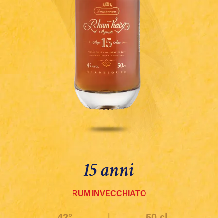
15 anni
RUM INVECCHIATO
42°
|
50 cl