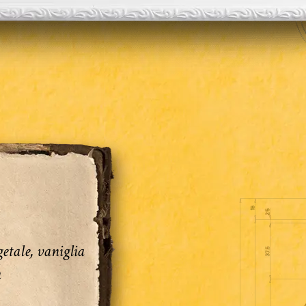
getale, vaniglia
a