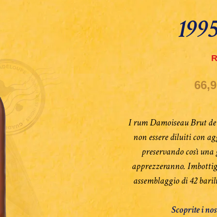
1995
R
66,9
I rum Damoiseau Brut de F
non essere diluiti con a
preservando così una g
apprezzeranno. Imbottigl
assemblaggio di 42 barili
Scoprite i no