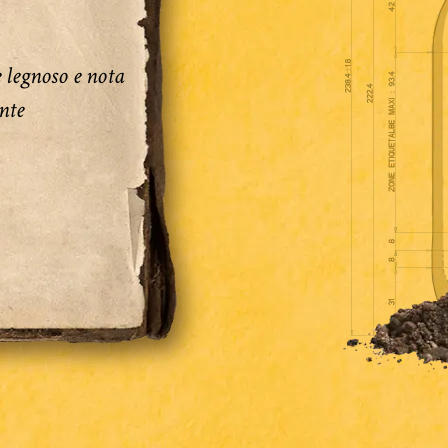
 legnoso e nota
nte