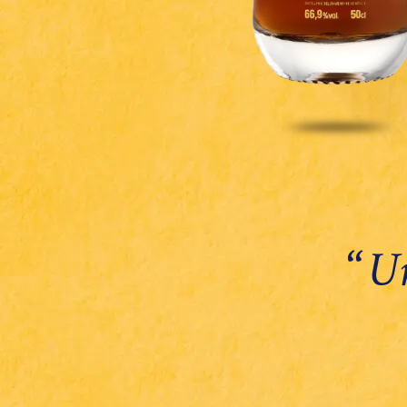
‘‘
Un